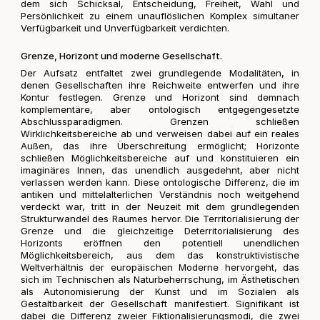
dem sich Schicksal, Entscheidung, Freiheit, Wahl und
Persönlichkeit zu einem unauflöslichen Komplex simultaner
Verfügbarkeit und Unverfügbarkeit verdichten.
Grenze, Horizont und moderne Gesellschaft.
Der Aufsatz entfaltet zwei grundlegende Modalitäten, in
denen Gesellschaften ihre Reichweite entwerfen und ihre
Kontur festlegen. Grenze und Horizont sind demnach
komplementäre, aber ontologisch entgegengesetzte
Abschlussparadigmen. Grenzen schließen
Wirklichkeitsbereiche ab und verweisen dabei auf ein reales
Außen, das ihre Überschreitung ermöglicht; Horizonte
schließen Möglichkeitsbereiche auf und konstituieren ein
imaginäres Innen, das unendlich ausgedehnt, aber nicht
verlassen werden kann. Diese ontologische Differenz, die im
antiken und mittelalterlichen Verständnis noch weitgehend
verdeckt war, tritt in der Neuzeit mit dem grundlegenden
Strukturwandel des Raumes hervor. Die Territorialisierung der
Grenze und die gleichzeitige Deterritorialisierung des
Horizonts eröffnen den potentiell unendlichen
Möglichkeitsbereich, aus dem das konstruktivistische
Weltverhältnis der europäischen Moderne hervorgeht, das
sich im Technischen als Naturbeherrschung, im Ästhetischen
als Autonomisierung der Kunst und im Sozialen als
Gestaltbarkeit der Gesellschaft manifestiert. Signifikant ist
dabei die Differenz zweier Fiktionalisierungsmodi, die zwei