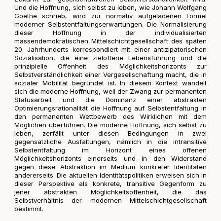
Und die Hoffnung, sich selbst zu leben, wie Johann Wolfgang
Goethe schrieb, wird zur normativ aufgeladenen Formel
moderner Selbstentfaltungserwartungen. Die Normalisierung
dieser Hoffnung in der individualisierten
massendemokratischen Mittelschichtgesellschaft des späten
20. Jahrhunderts korrespondiert mit einer antizipatorischen
Sozialisation, die eine zieloffene Lebensführung und die
prinzipielle Offenheit des Möglichkeitshorizonts zur
Selbstverständlichkeit einer Vergesellschaftung macht, die in
sozialer Mobilität begründet ist. In diesem Kontext wandelt
sich die moderne Hoffnung, weil der Zwang zur permanenten
Statusarbeit und die Dominanz einer abstrakten
Optimierungsrationalität die Hoffnung auf Selbstentfaltung in
den permanenten Wettbewerb des Wirklichen mit dem
Möglichen überführen. Die moderne Hoffnung, sich selbst zu
leben, zerfällt unter diesen Bedingungen in zwei
gegensätzliche Ausfaltungen, nämlich in die intransitive
Selbstentfaltung im Horizont eines offenen
Möglichkeitshorizonts einerseits und in den Widerstand
gegen diese Abstraktion im Medium konkreter Identitäten
andererseits. Die aktuellen Identitätspolitiken erweisen sich in
dieser Perspektive als konkrete, transitive Gegenform zu
jener abstrakten Möglichkeitsoffenheit, die das
Selbstverhältnis der modernen Mittelschichtgesellschaft
bestimmt.