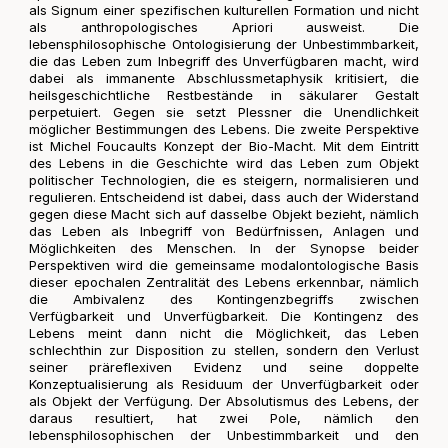
als Signum einer spezifischen kulturellen Formation und nicht
als anthropologisches Apriori ausweist. Die
lebensphilosophische Ontologisierung der Unbestimmbarkeit,
die das Leben zum Inbegriff des Unverfügbaren macht, wird
dabei als immanente Abschlussmetaphysik kritisiert, die
heilsgeschichtliche Restbestände in säkularer Gestalt
perpetuiert. Gegen sie setzt Plessner die Unendlichkeit
möglicher Bestimmungen des Lebens. Die zweite Perspektive
ist Michel Foucaults Konzept der Bio-Macht. Mit dem Eintritt
des Lebens in die Geschichte wird das Leben zum Objekt
politischer Technologien, die es steigern, normalisieren und
regulieren. Entscheidend ist dabei, dass auch der Widerstand
gegen diese Macht sich auf dasselbe Objekt bezieht, nämlich
das Leben als Inbegriff von Bedürfnissen, Anlagen und
Möglichkeiten des Menschen. In der Synopse beider
Perspektiven wird die gemeinsame modalontologische Basis
dieser epochalen Zentralität des Lebens erkennbar, nämlich
die Ambivalenz des Kontingenzbegriffs zwischen
Verfügbarkeit und Unverfügbarkeit. Die Kontingenz des
Lebens meint dann nicht die Möglichkeit, das Leben
schlechthin zur Disposition zu stellen, sondern den Verlust
seiner präreflexiven Evidenz und seine doppelte
Konzeptualisierung als Residuum der Unverfügbarkeit oder
als Objekt der Verfügung. Der Absolutismus des Lebens, der
daraus resultiert, hat zwei Pole, nämlich den
lebensphilosophischen der Unbestimmbarkeit und den