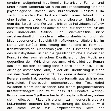
sondern weitgehend traditionelle literarische Formen und
unter diesen wiederum vor allem die Prosadichtung und der
psychologische Roman des bürgerlichen Realismus im
Zentrum standen. Der Text erschließt diesen Befund durch
eine Bestimmung des Romans als privilegiertem Medium, in
dem das Selbst- und Weltverhältnis eines Individuums reflexiv
konstituiert wird und das damit einer Kultur entspricht, für die
das individuelle Selbst- und Weltverhältnis nicht
selbstverständlich, sondern reflexionsbedürftig und als
bildungsgenerierte Subjektivität reflexionskonstituiert ist. Im
Lichte von Lukács' Bestimmung des Romans als Form der
transzendentalen Obdachlosigkeit und Luhmanns Theorie
des Kunstsystems, in der die gesellschaftliche Funktion der
Kunst in der symmetrischen Dignifizierung des Möglichen
gegenüber dem Wirklichen bestimmt wird, bildet der Roman
das am meisten soziologische Genre der Kunst. Er ist
diejenige ästhetische Form, in der die Orientierung in einer
sozialen Welt eingeübt wird, die keine externe normative
Referenz mehr hat, sondern sich performativ aus sich heraus
konstituiert. Theoretisch unterscheidet der Text dabei
zwischen einem idealistischen und einem pragmatistischen
Kreativitätsbegriff und zeigt, dass die Creative Writing-
Programme eine Synthese beider Konzepte vollziehen, indem
sie reflexive Fiktionalisierung zur generalisierbaren
Kulturtechnik machen. Die Ästhetisierung des Sozialen wird
auf diese Weise zur komplementären Seite der