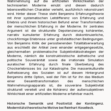
Wahrnehmung auf die artifiziellen Wirklichkeiten der
technisierten Moderne einübt und diesen dadurch
lebensweltlichen Charakter verleiht, ausführlich rekonstruiert
wird. Hinter dieser These steht Benjamins Erfahrungstheorie
mit ihrer systematischen Leitdifferenz von Erfahrung und
Erlebnis und ihrem historischen Befund einer Transformation
der menschlichen Erfahrung in der Moderne. Ihr zentrales
Argument ist die strukturelle Depotenzierung kohärenter,
narrativ kumulierter Erfahrung durch diskontinuierliche,
chockförmige Erlebnisse unter großstädtischen Bedingungen.
Von Benjamins Kritik der persistierenden Totalitätserwartung
aus erschließt der Artikel zwei einander entgegengesetzte,
gleichermaßen problematische Subjektivitätsstrategien der
Moderne, nämlich die konstruktivistische ästhetische und
politische Souveränität sowie die irrationale Simulation
auratischer Erfahrung durch finale Überbietung des
Chockerlebnisses bis zur Katastrophe. Die massenkulturelle
Ästhetisierung des Sozialen ist auf diesem Hintergrund
Benjamins dritte Option, weil der Film ist für ihn das Medium
einer Gesamttransformation des menschlichen
Wahrnehmungsapparats ist, die souveräne Subjektivität
strukturell vereitelt und die Kohärenz der außersubjektiven
Wirklichkeit einer artifiziellen Moderne erfahrbar macht.
Historische Semantik und Positivität der Kontingenz.
Modernitätstheoretische Motive bei Reinhart Koselleck.