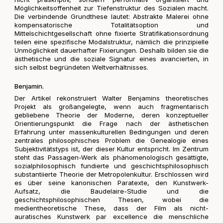
Möglichkeitsoffenheit zur Tiefenstruktur des Sozialen macht.
Die verbindende Grundthese lautet: Abstrakte Malerei ohne
kompensatorische Totalitätsoption und
Mittelschichtgesellschaft ohne fixierte Stratifikationsordnung
teilen eine spezifische Modalstruktur, nämlich die prinzipielle
Unmöglichkeit dauerhafter Fixierungen. Deshalb bilden sie die
ästhetische und die soziale Signatur eines avancierten, in
sich selbst begründeten Weltverhältnisses.
Benjamin.
Der Artikel rekonstruiert Walter Benjamins theoretisches
Projekt als großangelegte, wenn auch fragmentarisch
gebliebene Theorie der Moderne, deren konzeptueller
Orientierungspunkt die Frage nach der ästhetischen
Erfahrung unter massenkulturellen Bedingungen und deren
zentrales philosophisches Problem die Genealogie eines
Subjektivitätstyps ist, der dieser Kultur entspricht. Im Zentrum
steht das Passagen-Werk als phänomenologisch gesättigte,
sozialphilosophisch fundierte und geschichtsphilosophisch
substantiierte Theorie der Metropolenkultur. Erschlossen wird
es über seine kanonischen Paratexte, den Kunstwerk-
Aufsatz, die Baudelaire-Studie und die
geschichtsphilosophischen Thesen, wobei die
medientheoretische These, dass der Film als nicht-
auratisches Kunstwerk par excellence die menschliche