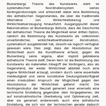
Blumenbergs Theorie des Kunstwerks steht im
systematischen Koordinatensystem seines
Kontingenzkonzepts und entwickelt dabei eine Bestimmung
des ästhetischen Gegenstandes, die über die traditionelle
Alternative von Wirklichkeitsbezug und
Wirklichkeitserzeugung hinausführt. Ausgangspunkt dieser
Rekonstruktion ist Blumenbergs Befund, dass die Geschichte
der ästhetischen Theorie die Möglichkeit einer dritten Option,
nämlich die Bestimmung des Kunstwerks als vollkommen
unverbindlicher, wirklichkeitsenthobener Konstruktion,
systematisch ausgeblendet hat, obwohl sie logisch verfügbar
gewesen wäre. Dies zeigt, dass der Absolutismus der
Wirklichkeit auch die Kunsttheorie erfasst, gegen die
Blumenberg seine eigene, aber implizit gebliebene
ästhetische Theorie stellt. Deren Kern ist die Bestimmung des
Kunstwerks als materiellen Inbegriff der Kontingenz, also als
Gegenstand, der weder Wirklichkeit abbildet noch eine
eigene Wirklichkeit erzeugt, sondern durch seine essentielle
Vieldeutigkeit und seine konstitutive Deutungsbedürftigkeit
einen irreduziblen Anspruch der Möglichkeit gegen den
Absolutismus der Wirklichkeit geltend macht. Die
Kontingenzkultur der Neuzeit generiert zwar einerseits eine
technische Einstellung gegenüber dem Vorgegebenen, die
auf konstruktivistische Überbietung und Optimierung zielt,
aber sie generiert andererseits auch eine ästhetische
Einstellung, die sich von der technischen gerade dadurch