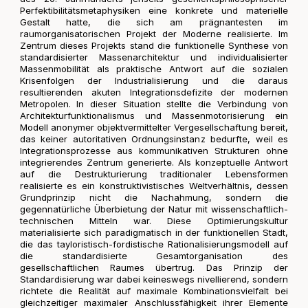
Perfektibilitätsmetaphysiken eine konkrete und materielle
Gestalt hatte, die sich am prägnantesten im
raumorganisatorischen Projekt der Moderne realisierte. Im
Zentrum dieses Projekts stand die funktionelle Synthese von
standardisierter Massenarchitektur und individualisierter
Massenmobilität als praktische Antwort auf die sozialen
Krisenfolgen der Industrialisierung und die daraus
resultierenden akuten Integrationsdefizite der modernen
Metropolen. In dieser Situation stellte die Verbindung von
Architekturfunktionalismus und Massenmotorisierung ein
Modell anonymer objektvermittelter Vergesellschaftung bereit,
das keiner autoritativen Ordnungsinstanz bedurfte, weil es
Integrationsprozesse aus kommunikativen Strukturen ohne
integrierendes Zentrum generierte. Als konzeptuelle Antwort
auf die Destrukturierung traditionaler Lebensformen
realisierte es ein konstruktivistisches Weltverhältnis, dessen
Grundprinzip nicht die Nachahmung, sondern die
gegennatürliche Überbietung der Natur mit wissenschaftlich-
technischen Mitteln war. Diese Optimierungskultur
materialisierte sich paradigmatisch in der funktionellen Stadt,
die das tayloristisch-fordistische Rationalisierungsmodell auf
die standardisierte Gesamtorganisation des
gesellschaftlichen Raumes übertrug. Das Prinzip der
Standardisierung war dabei keineswegs nivellierend, sondern
richtete die Realität auf maximale Kombinationsvielfalt bei
gleichzeitiger maximaler Anschlussfähigkeit ihrer Elemente