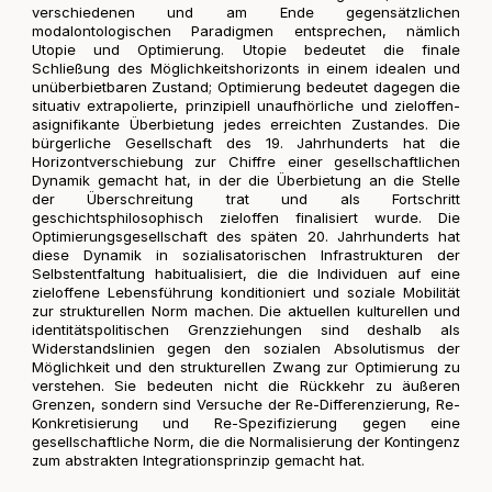
verschiedenen und am Ende gegensätzlichen
modalontologischen Paradigmen entsprechen, nämlich
Utopie und Optimierung. Utopie bedeutet die finale
Schließung des Möglichkeitshorizonts in einem idealen und
unüberbietbaren Zustand; Optimierung bedeutet dagegen die
situativ extrapolierte, prinzipiell unaufhörliche und zieloffen-
asignifikante Überbietung jedes erreichten Zustandes. Die
bürgerliche Gesellschaft des 19. Jahrhunderts hat die
Horizontverschiebung zur Chiffre einer gesellschaftlichen
Dynamik gemacht hat, in der die Überbietung an die Stelle
der Überschreitung trat und als Fortschritt
geschichtsphilosophisch zieloffen finalisiert wurde. Die
Optimierungsgesellschaft des späten 20. Jahrhunderts hat
diese Dynamik in sozialisatorischen Infrastrukturen der
Selbstentfaltung habitualisiert, die die Individuen auf eine
zieloffene Lebensführung konditioniert und soziale Mobilität
zur strukturellen Norm machen. Die aktuellen kulturellen und
identitätspolitischen Grenzziehungen sind deshalb als
Widerstandslinien gegen den sozialen Absolutismus der
Möglichkeit und den strukturellen Zwang zur Optimierung zu
verstehen. Sie bedeuten nicht die Rückkehr zu äußeren
Grenzen, sondern sind Versuche der Re-Differenzierung, Re-
Konkretisierung und Re-Spezifizierung gegen eine
gesellschaftliche Norm, die die Normalisierung der Kontingenz
zum abstrakten Integrationsprinzip gemacht hat.