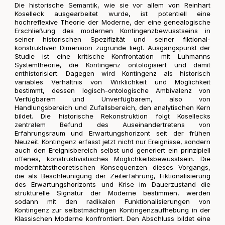
Die historische Semantik, wie sie vor allem von Reinhart
Koselleck ausgearbeitet wurde, ist potentiell eine
hochreflexive Theorie der Moderne, der eine genealogische
Erschließung des modernen Kontingenzbewusstseins in
seiner historischen Spezifizität und seiner fiktional-
konstruktiven Dimension zugrunde liegt. Ausgangspunkt der
Studie ist eine kritische Konfrontation mit Luhmanns
Systemtheorie, die Kontingenz ontologisiert und damit
enthistorisiert. Dagegen wird Kontingenz als historisch
variables Verhältnis von Wirklichkeit und Möglichkeit
bestimmt, dessen logisch-ontologische Ambivalenz von
Verfügbarem und Unverfügbarem, also von
Handlungsbereich und Zufallsbereich, den analytischen Kern
bildet. Die historische Rekonstruktion folgt Kosellecks
zentralem Befund des Auseinandertretens von
Erfahrungsraum und Erwartungshorizont seit der frühen
Neuzeit. Kontingenz erfasst jetzt nicht nur Ereignisse, sondern
auch den Ereignisbereich selbst und generiert ein prinzipiell
offenes, konstruktivistisches Möglichkeitsbewusstsein. Die
modernitätstheoretischen Konsequenzen dieses Vorgangs,
die als Beschleunigung der Zeiterfahrung, Fiktionalisierung
des Erwartungshorizonts und Krise im Dauerzustand die
strukturelle Signatur der Moderne bestimmen, werden
sodann mit den radikalen Funktionalisierungen von
Kontingenz zur selbstmächtigen Kontingenzaufhebung in der
Klassischen Moderne konfrontiert. Den Abschluss bildet eine