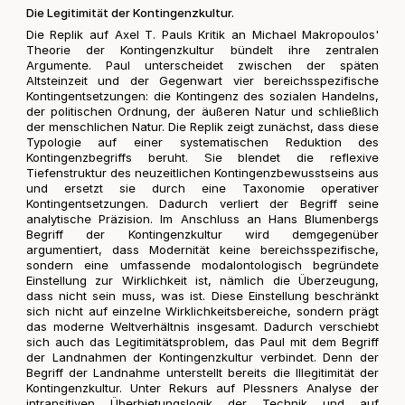
Die Legitimität der Kontingenzkultur.
Die Replik auf Axel T. Pauls Kritik an Michael Makropoulos'
Theorie der Kontingenzkultur bündelt ihre zentralen
Argumente. Paul unterscheidet zwischen der späten
Altsteinzeit und der Gegenwart vier bereichsspezifische
Kontingentsetzungen: die Kontingenz des sozialen Handelns,
der politischen Ordnung, der äußeren Natur und schließlich
der menschlichen Natur. Die Replik zeigt zunächst, dass diese
Typologie auf einer systematischen Reduktion des
Kontingenzbegriffs beruht. Sie blendet die reflexive
Tiefenstruktur des neuzeitlichen Kontingenzbewusstseins aus
und ersetzt sie durch eine Taxonomie operativer
Kontingentsetzungen. Dadurch verliert der Begriff seine
analytische Präzision. Im Anschluss an Hans Blumenbergs
Begriff der Kontingenzkultur wird demgegenüber
argumentiert, dass Modernität keine bereichsspezifische,
sondern eine umfassende modalontologisch begründete
Einstellung zur Wirklichkeit ist, nämlich die Überzeugung,
dass nicht sein muss, was ist. Diese Einstellung beschränkt
sich nicht auf einzelne Wirklichkeitsbereiche, sondern prägt
das moderne Weltverhältnis insgesamt. Dadurch verschiebt
sich auch das Legitimitätsproblem, das Paul mit dem Begriff
der Landnahmen der Kontingenzkultur verbindet. Denn der
Begriff der Landnahme unterstellt bereits die Illegitimität der
Kontingenzkultur. Unter Rekurs auf Plessners Analyse der
intransitiven Überbietungslogik der Technik und auf