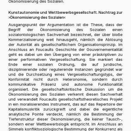
Ökonomisierung des Sozialen.
Kunstautonomie und Wettbewerbsgesellschaft. Nachtrag zur
›Ökonomisierung des Sozialen‹
Ausgangspunkt der Argumentation ist die These, dass der
Begriff der Ökonomisierung des Sozialen einen
sozialontologischen Sachverhalt bezeichnet, der über bloße
Kommerzialisierung weit hinausgeht, nämlich die Ablösung
der Autorität als gesellschaftlichem Organisationsprinzip. Im
Anschluss an Foucaults Geschichte der Gouvernementalität
geht es dabei um den Übergang von einer präskriptiven zu
einer performativen Vergesellschaftung. Sie markiert das
Ende einer sozialen Ordnung, die auf juridische,
disziplinierende oder regulierende Instanzen gegründet war
und die Durchsetzung eines Vergesellschaftungstyps, der
Konformität nicht durch Heteronomie, sondern durch
kommunikative Präsenz und autonome Funktionalität
organisiert. Die gesellschaftskritische Diskussion um die
Ökonomisierung des Sozialen verkennt diesen Sachverhalt
und verwandelt Foucaults gesellschaftstheoretisches Projekt
in ein moralisierendes Instrument, das auf das Repertoire der
Kapitalismuskritik zurückgreift und dabei die eigentliche
analytische Pointe verdeckt, nämlich die Bestimmung der
Tiefenstruktur dieser Ökonomisierung, die keiner Tausch-,
sondern einer Wettbewerbslogik entspricht. Im Anschluss an
Simmels konfliktsoziologische Bestimmung der Konkurrenz als