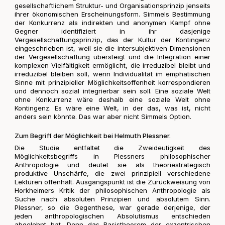
gesellschaftlichem Struktur- und Organisationsprinzip jenseits
ihrer ökonomischen Erscheinungsform. Simmels Bestimmung
der Konkurrenz als indirekten und anonymen Kampf ohne
Gegner identifiziert in ihr dasjenige
Vergesellschaftungsprinzip, das der Kultur der Kontingenz
eingeschrieben ist, weil sie die intersubjektiven Dimensionen
der Vergesellschaftung übersteigt und die Integration einer
komplexen Vielfältigkeit ermöglicht, die irreduzibel bleibt und
irreduzibel bleiben soll, wenn Individualität im emphatischen
Sinne mit prinzipieller Möglichkeitsoffenheit korrespondieren
und dennoch sozial integrierbar sein soll. Eine soziale Welt
ohne Konkurrenz wäre deshalb eine soziale Welt ohne
Kontingenz. Es wäre eine Welt, in der das, was ist, nicht
anders sein könnte. Das war aber nicht Simmels Option.
Zum Begriff der Möglichkeit bei Helmuth Plessner.
Die Studie entfaltet die Zweideutigkeit des
Möglichkeitsbegriffs in Plessners philosophischer
Anthropologie und deutet sie als theoriestrategisch
produktive Unschärfe, die zwei prinzipiell verschiedene
Lektüren offenhält. Ausgangspunkt ist die Zurückweisung von
Horkheimers Kritik der philosophischen Anthropologie als
Suche nach absoluten Prinzipien und absolutem Sinn.
Plessner, so die Gegenthese, war gerade derjenige, der
jeden anthropologischen Absolutismus entschieden
abgelehnt hat. Denn das Basistheorem der exzentrischen