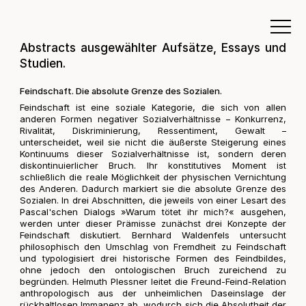
Abstracts ausgewählter Aufsätze, Essays und
Studien.
Feindschaft. Die absolute Grenze des Sozialen.
Feindschaft ist eine soziale Kategorie, die sich von allen
anderen Formen negativer Sozialverhältnisse – Konkurrenz,
Rivalität, Diskriminierung, Ressentiment, Gewalt –
unterscheidet, weil sie nicht die äußerste Steigerung eines
Kontinuums dieser Sozialverhältnisse ist, sondern deren
diskontinuierlicher Bruch. Ihr konstitutives Moment ist
schließlich die reale Möglichkeit der physischen Vernichtung
des Anderen. Dadurch markiert sie die absolute Grenze des
Sozialen. In drei Abschnitten, die jeweils von einer Lesart des
Pascal'schen Dialogs »Warum tötet ihr mich?« ausgehen,
werden unter dieser Prämisse zunächst drei Konzepte der
Feindschaft diskutiert. Bernhard Waldenfels untersucht
philosophisch den Umschlag von Fremdheit zu Feindschaft
und typologisiert drei historische Formen des Feindbildes,
ohne jedoch den ontologischen Bruch zureichend zu
begründen. Helmuth Plessner leitet die Freund-Feind-Relation
anthropologisch aus der unheimlichen Daseinslage der
rückhaltlosen Immanenz ab, wodurch sich die Absolutheit der