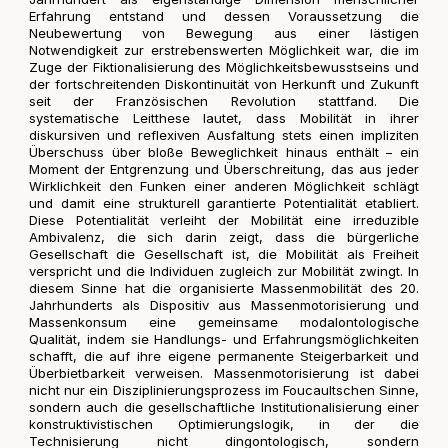
Erfahrung entstand und dessen Voraussetzung die
Neubewertung von Bewegung aus einer lästigen
Notwendigkeit zur erstrebenswerten Möglichkeit war, die im
Zuge der Fiktionalisierung des Möglichkeitsbewusstseins und
der fortschreitenden Diskontinuität von Herkunft und Zukunft
seit der Französischen Revolution stattfand. Die
systematische Leitthese lautet, dass Mobilität in ihrer
diskursiven und reflexiven Ausfaltung stets einen impliziten
Überschuss über bloße Beweglichkeit hinaus enthält – ein
Moment der Entgrenzung und Überschreitung, das aus jeder
Wirklichkeit den Funken einer anderen Möglichkeit schlägt
und damit eine strukturell garantierte Potentialität etabliert.
Diese Potentialität verleiht der Mobilität eine irreduzible
Ambivalenz, die sich darin zeigt, dass die bürgerliche
Gesellschaft die Gesellschaft ist, die Mobilität als Freiheit
verspricht und die Individuen zugleich zur Mobilität zwingt. In
diesem Sinne hat die organisierte Massenmobilität des 20.
Jahrhunderts als Dispositiv aus Massenmotorisierung und
Massenkonsum eine gemeinsame modalontologische
Qualität, indem sie Handlungs- und Erfahrungsmöglichkeiten
schafft, die auf ihre eigene permanente Steigerbarkeit und
Überbietbarkeit verweisen. Massenmotorisierung ist dabei
nicht nur ein Disziplinierungsprozess im Foucaultschen Sinne,
sondern auch die gesellschaftliche Institutionalisierung einer
konstruktivistischen Optimierungslogik, in der die
Technisierung nicht dingontologisch, sondern