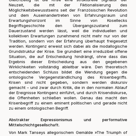
Neuzeit, die mit der Fiktionalisierung des
Möglichkeitsbewusstseins seit der Französischen Revolution
und dem Auseinandertreten von Erfahrungsraum und
Erwartungshorizont im Sinne von Kosellecks
Begriffsgeschichte den Übergangszustand zum
Dauerzustand werden lässt, weil die individuellen und
kollektiven Erwartungen zunehmend nicht mehr nur von der
Tradition, sondern von der Erfahrung überhaupt freigesetzt
werden. Kontingenz erweist sich dabei als die modallogische
Grundstruktur der Krise. Sie grundiert eine irreduzibel offene
Situation, die auf Entscheidung hindrängt, ohne dass das
Ergebnis dieser Entscheidung aus den gegebenen
Wirklichkeiten vollständig ableitbar wäre. Den theoretisch
entscheidenden Schluss bildet die Wendung gegen die
ontologische Vergegenständlichung des Krisenbegriffs.
Krisen sind nicht gegeben, sondern werden diskursiv
gemacht – und zwar durch Kritik, die in den normalen Ablauf
der Ereignisse Kontingenz einführt, und durch Krisendiskurse,
die Offenheiten schließen wollen. Genau das macht den
Krisenbegriff zu einem eminent politischen und gerade nicht
zu einem ontologischen Begriff.
Abstrakter Expressionismus und performative
Mittelschichtgesellschaft.
Von Mark Tanseys allegorischem Gemälde »The Triumph of