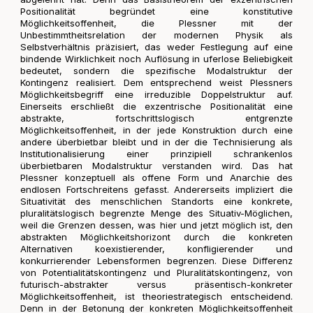
Positionalität begründet eine konstitutive
Möglichkeitsoffenheit, die Plessner mit der
Unbestimmtheitsrelation der modernen Physik als
Selbstverhältnis präzisiert, das weder Festlegung auf eine
bindende Wirklichkeit noch Auflösung in uferlose Beliebigkeit
bedeutet, sondern die spezifische Modalstruktur der
Kontingenz realisiert. Dem entsprechend weist Plessners
Möglichkeitsbegriff eine irreduzible Doppelstruktur auf.
Einerseits erschließt die exzentrische Positionalität eine
abstrakte, fortschrittslogisch entgrenzte
Möglichkeitsoffenheit, in der jede Konstruktion durch eine
andere überbietbar bleibt und in der die Technisierung als
Institutionalisierung einer prinzipiell schrankenlos
überbietbaren Modalstruktur verstanden wird. Das hat
Plessner konzeptuell als offene Form und Anarchie des
endlosen Fortschreitens gefasst. Andererseits impliziert die
Situativität des menschlichen Standorts eine konkrete,
pluralitätslogisch begrenzte Menge des Situativ-Möglichen,
weil die Grenzen dessen, was hier und jetzt möglich ist, den
abstrakten Möglichkeitshorizont durch die konkreten
Alternativen koexistierender, konfligierender und
konkurrierender Lebensformen begrenzen. Diese Differenz
von Potentialitätskontingenz und Pluralitätskontingenz, von
futurisch-abstrakter versus präsentisch-konkreter
Möglichkeitsoffenheit, ist theoriestrategisch entscheidend.
Denn in der Betonung der konkreten Möglichkeitsoffenheit