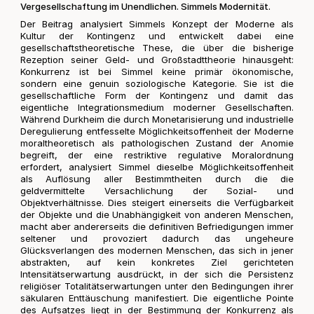
Vergesellschaftung im Unendlichen. Simmels Modernität.
Der Beitrag analysiert Simmels Konzept der Moderne als
Kultur der Kontingenz und entwickelt dabei eine
gesellschaftstheoretische These, die über die bisherige
Rezeption seiner Geld- und Großstadttheorie hinausgeht:
Konkurrenz ist bei Simmel keine primär ökonomische,
sondern eine genuin soziologische Kategorie. Sie ist die
gesellschaftliche Form der Kontingenz und damit das
eigentliche Integrationsmedium moderner Gesellschaften.
Während Durkheim die durch Monetarisierung und industrielle
Deregulierung entfesselte Möglichkeitsoffenheit der Moderne
moraltheoretisch als pathologischen Zustand der Anomie
begreift, der eine restriktive regulative Moralordnung
erfordert, analysiert Simmel dieselbe Möglichkeitsoffenheit
als Auflösung aller Bestimmtheiten durch die die
geldvermittelte Versachlichung der Sozial- und
Objektverhältnisse. Dies steigert einerseits die Verfügbarkeit
der Objekte und die Unabhängigkeit von anderen Menschen,
macht aber andererseits die definitiven Befriedigungen immer
seltener und provoziert dadurch das ungeheure
Glücksverlangen des modernen Menschen, das sich in jener
abstrakten, auf kein konkretes Ziel gerichteten
Intensitätserwartung ausdrückt, in der sich die Persistenz
religiöser Totalitätserwartungen unter den Bedingungen ihrer
säkularen Enttäuschung manifestiert. Die eigentliche Pointe
des Aufsatzes liegt in der Bestimmung der Konkurrenz als