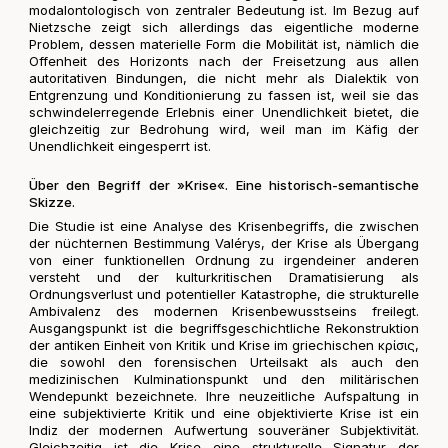
modalontologisch von zentraler Bedeutung ist. Im Bezug auf
Nietzsche zeigt sich allerdings das eigentliche moderne
Problem, dessen materielle Form die Mobilität ist, nämlich die
Offenheit des Horizonts nach der Freisetzung aus allen
autoritativen Bindungen, die nicht mehr als Dialektik von
Entgrenzung und Konditionierung zu fassen ist, weil sie das
schwindelerregende Erlebnis einer Unendlichkeit bietet, die
gleichzeitig zur Bedrohung wird, weil man im Käfig der
Unendlichkeit eingesperrt ist.
Über den Begriff der »Krise«. Eine historisch-semantische
Skizze.
Die Studie ist eine Analyse des Krisenbegriffs, die zwischen
der nüchternen Bestimmung Valérys, der Krise als Übergang
von einer funktionellen Ordnung zu irgendeiner anderen
versteht und der kulturkritischen Dramatisierung als
Ordnungsverlust und potentieller Katastrophe, die strukturelle
Ambivalenz des modernen Krisenbewusstseins freilegt.
Ausgangspunkt ist die begriffsgeschichtliche Rekonstruktion
der antiken Einheit von Kritik und Krise im griechischen κρίσις,
die sowohl den forensischen Urteilsakt als auch den
medizinischen Kulminationspunkt und den militärischen
Wendepunkt bezeichnete. Ihre neuzeitliche Aufspaltung in
eine subjektivierte Kritik und eine objektivierte Krise ist ein
Indiz der modernen Aufwertung souveräner Subjektivität.
Gleichzeitig ist die Krise eine strukturelle Signatur der