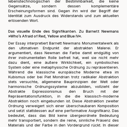
lebenstechnologischen der Bestimmbarkeit, die keine
Gegensätze, sondern dessen komplementäre
Erscheinungsformen sind. Gegen ihn wird der Begriff der
Identität zum Ausdruck des Widerstands und zum aktuellen
erlösenden Wort.
Das visuelle Ende des Signifikanten. Zu Barnett Newmans
»Who’s Afraid of Red, Yellow and Blue IV«.
Der Essay interpretiert Barnett Newmans Monumentalwerk als
den ultimativen Endpunkt der abstrakten Malerei. Er
argumentiert, dass Newman die Farbe damit endgültig von
ihrer instrumentellen Rolle befreit hat, weil sie nicht mehr
dazu dient, eine äußere Wirklichkeit, ein symbolisches
System oder eine metaphysische Ordnung zu repräsentieren.
Während die klassische europäische Moderne etwa im
Kubismus oder bei Piet Mondrian trotz radikaler Abstraktion
stets versuchte, allgemeine Bauprinzipien der Welt oder
harmonische Ordnungssysteme abzubilden, vollzieht der
Abstrakte Expressionismus den Bruch mit der
Repräsentationsfunktion, in die die klassisch-moderne
Abstraktion noch eingebunden ist. Diese Abstraktion zweiter
Ordnung verweigert sich einer überschaubaren Komposition
und setzt stattdessen auf eine performative Asignifikanz. Das
bedeutet, dass das Bild keine übergeordnete Bedeutung
mehr transportiert, sondern die reine, sinnliche Präsenz des
Materials und der Farbe in den Vordergrund rückt. In dieser