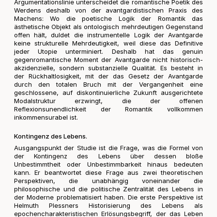
Argumentationslinie unterscheidet die romantische Poetik des
Werdens deshalb von der avantgardistischen Praxis des
Machens: Wo die poetische Logik der Romantik das
ästhetische Objekt als ontologisch mehrdeutigen Gegenstand
offen hält, duldet die instrumentelle Logik der Avantgarde
keine strukturelle Mehrdeutigkeit, weil diese das Definitive
jeder Utopie unterminiert. Deshalb hat das genuin
gegenromantische Moment der Avantgarde nicht historisch-
akzidenzielle, sondern substanzielle Qualität. Es besteht in
der Rückhaltlosigkeit, mit der das Gesetz der Avantgarde
durch den totalen Bruch mit der Vergangenheit eine
geschlossene, auf diskontinuierliche Zukunft ausgerichtete
Modalstruktur erzwingt, die der offenen
Reflexionsunendlichkeit der Romantik vollkommen
inkommensurabel ist.
Kontingenz des Lebens.
Ausgangspunkt der Studie ist die Frage, was die Formel von
der Kontingenz des Lebens über dessen bloße
Unbestimmtheit oder Unbestimmbarkeit hinaus bedeuten
kann. Er beantwortet diese Frage aus zwei theoretischen
Perspektiven, die unabhängig voneinander die
philosophische und die politische Zentralität des Lebens in
der Moderne problematisiert haben. Die erste Perspektive ist
Helmuth Plessners Historisierung des Lebens als
epochencharakteristischen Erlösungsbegriff, der das Leben