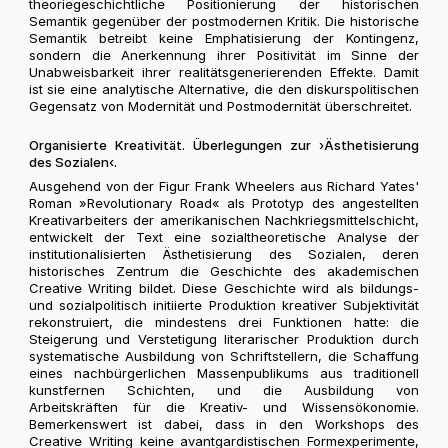
theoriegeschichtliche Positionierung der historischen
Semantik gegenüber der postmodernen Kritik. Die historische
Semantik betreibt keine Emphatisierung der Kontingenz,
sondern die Anerkennung ihrer Positivität im Sinne der
Unabweisbarkeit ihrer realitätsgenerierenden Effekte. Damit
ist sie eine analytische Alternative, die den diskurspolitischen
Gegensatz von Modernität und Postmodernität überschreitet.
Organisierte Kreativität. Überlegungen zur ›Ästhetisierung
des Sozialen‹.
Ausgehend von der Figur Frank Wheelers aus Richard Yates'
Roman »Revolutionary Road« als Prototyp des angestellten
Kreativarbeiters der amerikanischen Nachkriegsmittelschicht,
entwickelt der Text eine sozialtheoretische Analyse der
institutionalisierten Ästhetisierung des Sozialen, deren
historisches Zentrum die Geschichte des akademischen
Creative Writing bildet. Diese Geschichte wird als bildungs-
und sozialpolitisch initiierte Produktion kreativer Subjektivität
rekonstruiert, die mindestens drei Funktionen hatte: die
Steigerung und Verstetigung literarischer Produktion durch
systematische Ausbildung von Schriftstellern, die Schaffung
eines nachbürgerlichen Massenpublikums aus traditionell
kunstfernen Schichten, und die Ausbildung von
Arbeitskräften für die Kreativ- und Wissensökonomie.
Bemerkenswert ist dabei, dass in den Workshops des
Creative Writing keine avantgardistischen Formexperimente,