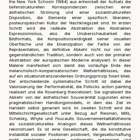
the New York School« (1984) aus entwickelt der Aufsatz die
tiefenstrukturellen Korrespondenzen zwischen einer
ästhetischen Strömung und einer sozialstrukturellen
Disposition, die Elemente einer spezifisch liberalen,
posteuropäischen Kultur der Nachkriegszeit sind. Im ersten
Schritt wird die radikale Abstraktion des Abstrakten
Expressionismus, also die Unüberschaubarkeit des
Bildformats, die Kompositionswidrigkeit seiner visuellen
Oberfläche und die Emanzipation der Farbe von der
Repräsentation, als definitive Abkehr nicht nur von der
gegenständlichen Tradition, sondern auch von der primären
Abstraktion der europäischen Moderne analysiert. In dieser
Malerei manifestiert sich damit das vorläufige Ende des
melancholisch-kompensatorischen Weltverhältnisses, das
auf ein situationstranszendentes Ordnungsprinzip fixiert blieb.
Der entscheidende systematische Schritt ist dabei die
Valorisierung der Performativität, die Pollocks action painting
realisiert und die Rosenberg theoretisiert. Sie signalisiert die
Abkehr von der ästhetischen Souveränität zugunsten eines
pragmatistischen Handlungsmodells, in dem das Ziel im
Handeln selbst generiert wird. Im zweiten Schritt wird die
Mittelschichtgesellschaft unter Bezug auf Riesman, Mills,
Schelsky, Whyte und Foucaults Gouvernementalitätstheorie
als sozialstrukturelles Analogon dieses Weltverhältnisses
rekonstruiert. Es ist eine Gesellschaft, die die konstitutive
Instabilität sozialer Positionen positiviert, Vergesellschaftung
nicht präskriptiv, sondern performativ organisiert und