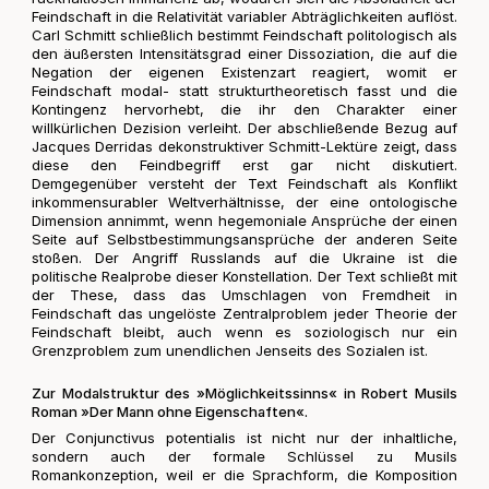
Feindschaft in die Relativität variabler Abträglichkeiten auflöst.
Carl Schmitt schließlich bestimmt Feindschaft politologisch als
den äußersten Intensitätsgrad einer Dissoziation, die auf die
Negation der eigenen Existenzart reagiert, womit er
Feindschaft modal- statt strukturtheoretisch fasst und die
Kontingenz hervorhebt, die ihr den Charakter einer
willkürlichen Dezision verleiht. Der abschließende Bezug auf
Jacques Derridas dekonstruktiver Schmitt-Lektüre zeigt, dass
diese den Feindbegriff erst gar nicht diskutiert.
Demgegenüber versteht der Text Feindschaft als Konflikt
inkommensurabler Weltverhältnisse, der eine ontologische
Dimension annimmt, wenn hegemoniale Ansprüche der einen
Seite auf Selbstbestimmungsansprüche der anderen Seite
stoßen. Der Angriff Russlands auf die Ukraine ist die
politische Realprobe dieser Konstellation. Der Text schließt mit
der These, dass das Umschlagen von Fremdheit in
Feindschaft das ungelöste Zentralproblem jeder Theorie der
Feindschaft bleibt, auch wenn es soziologisch nur ein
Grenzproblem zum unendlichen Jenseits des Sozialen ist.
Zur Modalstruktur des »Möglichkeitssinns« in Robert Musils
Roman »Der Mann ohne Eigenschaften«.
Der Conjunctivus potentialis ist nicht nur der inhaltliche,
sondern auch der formale Schlüssel zu Musils
Romankonzeption, weil er die Sprachform, die Komposition