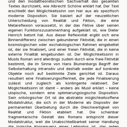
und den modaltheoretischen Sachverhalt des gesamten
Textes durchzieht, wie Albrecht Schöne erklärt hat. Der Text
erschließt den Möglichkeitssinn von hier aus als spezifisch
moderne Disposition. Sie basiert auf der neuzeitlichen
Unterscheidung von Realität und Fiktion, die eine
Metareflexion voraussetzt, in der das Fiktive über seinen
eigenen Funktionszusammenhang aufgeklärt ist, wie Dieter
Henrich betont hat. Aus dieser Reflexivität ergibt sich eine
Binnendifferenz zwischen gebundener Fiktivität, die in einen
kosmologischen oder eschatologischen Rahmen eingebettet
ist, der sie finalisiert, und einer freien Fiktivität, die in keine
externe Finalität eingebunden ist. Der Möglichkeitssinn in
Musils Roman wird allerdings zudem durch eine freie Fiktivität
bestimmt, die im Sinne von Hans Blumenbergs Begriff der
Selbsterhaltung intransitiv und deshalb weder auf konkrete
Objekte noch auf bestimmte Ziele gerichtet ist. Daraus
resultiert eine Finalisierungsoffenheit, die jede Finalisierung
zulässt und zugleich als kontingente relativiert. Der
Möglichkeitssinn ist damit – anders als Musil erklärt – keine
utopische, sondern eine optimierungslogische Disposition.
Sein ontologischer Ort ist die abstrakte möglichkeitsoffene
Modalstruktur, die sich in der Moderne als Dispositiv der
permanenten Überbietung durch die Gleichwertigkeit von
Realität und Fiktion etabliert hat. Die scheinbar
fragmentarische Gestalt des Romans entspricht dieser
Modalstruktur, weil die Unabschließbarkeit seiner Handlung
die logische Konsequenz eines Leitmotivs ist, das jeden