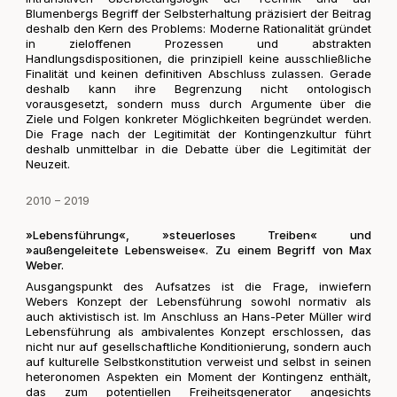
Blumenbergs Begriff der Selbsterhaltung präzisiert der Beitrag
deshalb den Kern des Problems: Moderne Rationalität gründet
in zieloffenen Prozessen und abstrakten
Handlungsdispositionen, die prinzipiell keine ausschließliche
Finalität und keinen definitiven Abschluss zulassen. Gerade
deshalb kann ihre Begrenzung nicht ontologisch
vorausgesetzt, sondern muss durch Argumente über die
Ziele und Folgen konkreter Möglichkeiten begründet werden.
Die Frage nach der Legitimität der Kontingenzkultur führt
deshalb unmittelbar in die Debatte über die Legitimität der
Neuzeit.
2010 – 2019
»Lebensführung«, »steuerloses Treiben« und
»außengeleitete Lebensweise«. Zu einem Begriff von Max
Weber.
Ausgangspunkt des Aufsatzes ist die Frage, inwiefern
Webers Konzept der Lebensführung sowohl normativ als
auch aktivistisch ist. Im Anschluss an Hans-Peter Müller wird
Lebensführung als ambivalentes Konzept erschlossen, das
nicht nur auf gesellschaftliche Konditionierung, sondern auch
auf kulturelle Selbstkonstitution verweist und selbst in seinen
heteronomen Aspekten ein Moment der Kontingenz enthält,
das zum potentiellen Freiheitsgenerator angesichts