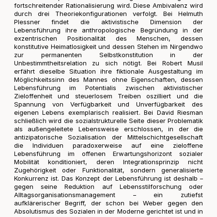
fortschreitender Rationalisierung wird. Diese Ambivalenz wird
durch drei Theoriekonfigurationen verfolgt. Bei Helmuth
Plessner findet die aktivistische Dimension der
Lebensführung ihre anthropologische Begründung in der
exzentrischen Positionalität des Menschen, dessen
konstitutive Heimatlosigkeit und dessen Stehen im Nirgendwo
zur permanenten Selbstkonstitution in der
Unbestimmtheitsrelation zu sich nötigt. Bei Robert Musil
erfährt dieselbe Situation ihre fiktionale Ausgestaltung im
Möglichkeitssinn des Mannes ohne Eigenschaften, dessen
Lebensführung im Potentialis zwischen aktivistischer
Zieloffenheit und steuerlosem Treiben oszilliert und die
Spannung von Verfügbarkeit und Unverfügbarkeit des
eigenen Lebens exemplarisch realisiert. Bei David Riesman
schließlich wird die sozialstrukturelle Seite dieser Problematik
als außengeleitete Lebensweise erschlossen, in der die
antizipatorische Sozialisation der Mittelschichtgesellschaft
die Individuen paradoxerweise auf eine zieloffene
Lebensführung im offenen Erwartungshorizont sozialer
Mobilität konditioniert, deren Integrationsprinzip nicht
Zugehörigkeit oder Funktionalität, sondern generalisierte
Konkurrenz ist. Das Konzept der Lebensführung ist deshalb –
gegen seine Reduktion auf Lebensstilforschung oder
Alltagsorganisationsmanagement – ein zutiefst
aufklärerischer Begriff, der schon bei Weber gegen den
Absolutismus des Sozialen in der Moderne gerichtet ist und in