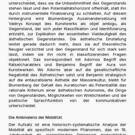
unterscheidet, dass sie die Unbestimmtheit des Gegenstands
stehen lässt und den Potentialitätshorizont offenhält, statt ihn
durch instrumentelle Finalisierung zu schließen. Auf diesem
Hintergrund wird Blumenbergs Auseinandersetzung mit
Valérys Konzept des Kunstwerks als objet ambigu, als
Gegenstand, der sich jeder Klassifikation und Identifizierung
entzieht, zur Explikation der essentiellen Vieldeutigkeit des
ästhetischen Gegenstandes. Die ästhetische Einstellung
leistet gerade dadurch mehr, dass sie auf theoretische
Neugier verzichtet und den Gegenstand für sich stark sein
lässt, indem sie ihn nicht in klassifizierenden Fragen
objektiviert. Das korrespondiert mit Adornos Begriff des
Rätselcharakters und Benjamins Begriff der Aura von
Kunstwerken. Wo Adorno aber auf die gesellschaftliche
Negativität des Ästhetischen setzt und Benjamin strategisch
auf die entauratisierte Ästhetik der Massenkultur, bleibt für
Blumenberg der Gehalt des Auratischen als Potentialität das
rationale Kriterium einer ästhetischen Autonomie, die Dinge
von Gegenständen, Möglichkeiten von Wirklichkeiten und die
poetische Sprachfunktion von der kommunikativen
unterscheidet.
Die Ambivalenz der Mobilität.
Der Aufsatz ist eine historisch-systematische Analyse der
Mobilität als spezifisch modernem Phänomen, das im 18.
Jahrhundert als eigenständige Dimension menschlicher