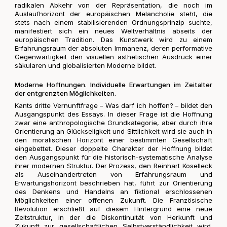
radikalen Abkehr von der Repräsentation, die noch im
Auslaufhorizont der europäischen Melancholie steht, die
stets nach einem stabilisierenden Ordnungsprinzip suchte,
manifestiert sich ein neues Weltverhältnis abseits der
europäischen Tradition. Das Kunstwerk wird zu einem
Erfahrungsraum der absoluten Immanenz, deren performative
Gegenwärtigkeit den visuellen ästhetischen Ausdruck einer
säkularen und globalisierten Moderne bildet.
Moderne Hoffnungen. Individuelle Erwartungen im Zeitalter
der entgrenzten Möglichkeiten.
Kants dritte Vernunftfrage – Was darf ich hoffen? – bildet den
Ausgangspunkt des Essays. In dieser Frage ist die Hoffnung
zwar eine anthropologische Grundkategorie, aber durch ihre
Orientierung an Glückseligkeit und Sittlichkeit wird sie auch in
den moralischen Horizont einer bestimmten Gesellschaft
eingebettet. Dieser doppelte Charakter der Hoffnung bildet
den Ausgangspunkt für die historisch-systematische Analyse
ihrer modernen Struktur. Der Prozess, den Reinhart Koselleck
als Auseinandertreten von Erfahrungsraum und
Erwartungshorizont beschrieben hat, führt zur Orientierung
des Denkens und Handelns an fiktional erschlossenen
Möglichkeiten einer offenen Zukunft. Die Französische
Revolution erschließt auf diesem Hintergrund eine neue
Zeitstruktur, in der die Diskontinuität von Herkunft und
Zukunft zur gesellschaftlichen Selbstverständlichkeit wird.