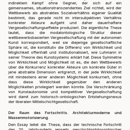
indirektem Kampf ohne Gegner, der sich auf ein
gemeinsames, situationstranszendentes Ziel richtet, wird der
Wettbewerb als abstraktes Sozialverhältnis eigener Qualität
bestimmt, das gerade nicht im intersubjektiven Verhältnis
konkreter Akteure aufgeht und daher dauerhaftere
Vergesellschaftungseffekte produziert. Die eigentliche These
lautet, dass die modalontologische Struktur dieser
wettbewerbsbasierten Vergesellschaftung mit der autonomen
Kunst korrespondiert, weil sie diejenige gesellschaftliche
Sphäre ist, die konstitutiv die Differenz von Wirklichkeit und
Möglichkeit offenhält und institutionalisiert, wie Luhmann in
seiner Theorie des Kunstsystems erklärt hat. Diese Symmetrie
von Wirklichkeit und Möglichkeit ist es, die den Wettbewerb
über die Konkurrenz konkreter Akteure um konkrete Güter in
jene abstrakte Dimension entgrenzt, in der jede Wirklichkeit
mit mindestens einer anderen Möglichkeit konkurriert, ohne
dass diese Wirklichkeit gegenüber den anderen
Möglichkeiten privilegiert werden könnte. Die Verschränkung
von Kunstautonomie und kompetitiver Vergesellschaftung
wird damit zum historisch-ontologischen Entstehungsnexus
der liberalen Mittelschichtgesellschaft.
Der Raum des Fortschritts. Architekturmoderne und
Massenmotorisierung.
Den Essay leitet die These, dass der technische Fortschritt
des 20. Jahrhunderts jenseits geschichtsphilosophischer